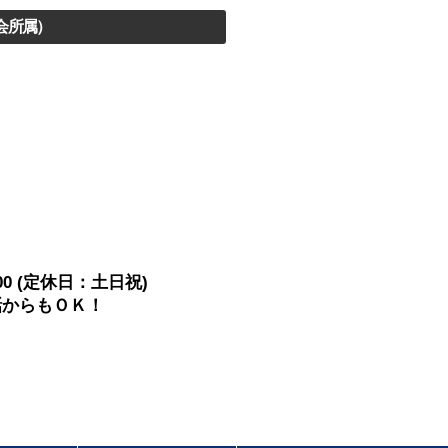
会所属）
00
(定休日：土日祝)
話からもＯＫ！